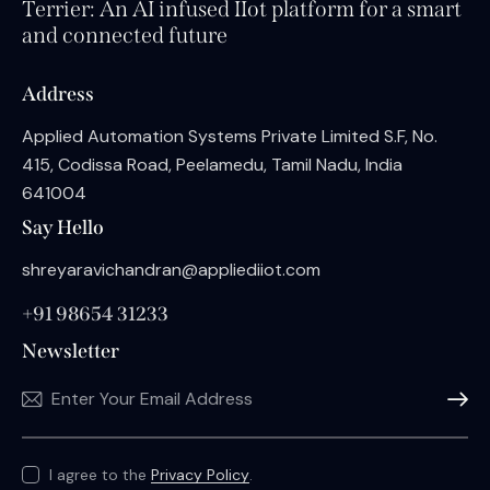
Terrier: An AI infused IIot platform for a smart
and connected future
Address
Applied Automation Systems Private Limited S.F, No.
415, Codissa Road, Peelamedu, Tamil Nadu, India
641004
Say Hello
shreyaravichandran@appliediiot.com
+91 98654 31233
Newsletter
Subscri
I agree to the
Privacy Policy
.