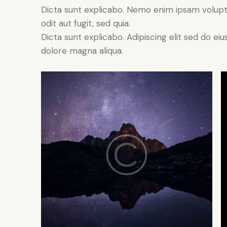
Dicta sunt explicabo. Nemo enim ipsam volupt
odit aut fugit, sed quia.
Dicta sunt explicabo. Adipiscing elit sed do e
dolore magna aliqua.