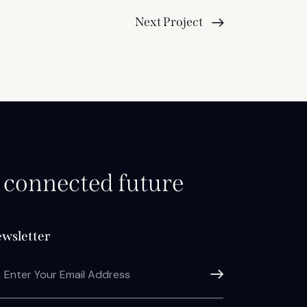
Next Project
d connected future
wsletter
Subscribe