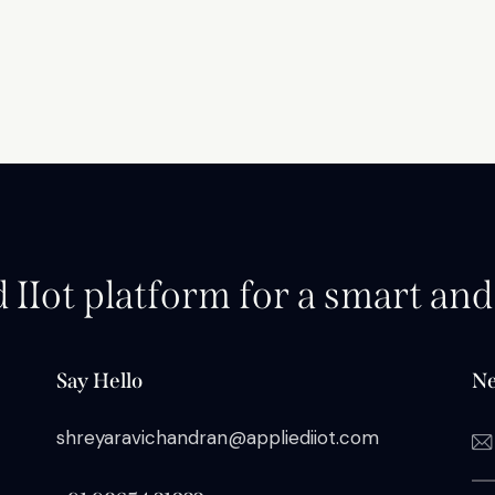
d IIot platform for a smart an
Say Hello
Ne
shreyaravichandran@appliediiot.com