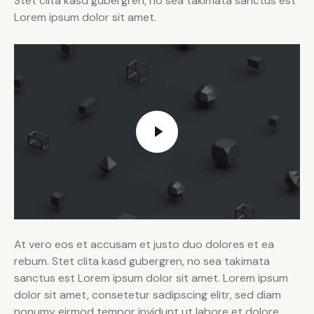
Stet clita kasd gubergren, no sea takimata sanctus est
Lorem ipsum dolor sit amet.
At vero eos et accusam et justo duo dolores et ea
rebum. Stet clita kasd gubergren, no sea takimata
sanctus est Lorem ipsum dolor sit amet. Lorem ipsum
dolor sit amet, consetetur sadipscing elitr, sed diam
nonumy eirmod tempor invidunt ut labore et dolore