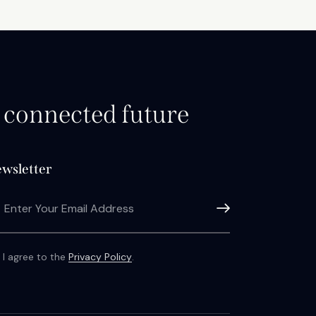
d connected future
wsletter
Subscribe
I agree to the
Privacy Policy
.