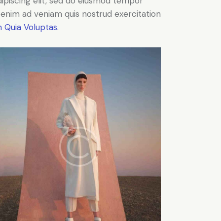
Adipiscing elit, sed do eiusmod tempor
t enim ad veniam quis nostrud exercitation
 Quia Voluptas.