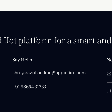
d IIot platform for a smart an
Say Hello
Ne
shreyaravichandran@appliediiot.com
+91 98654 31233